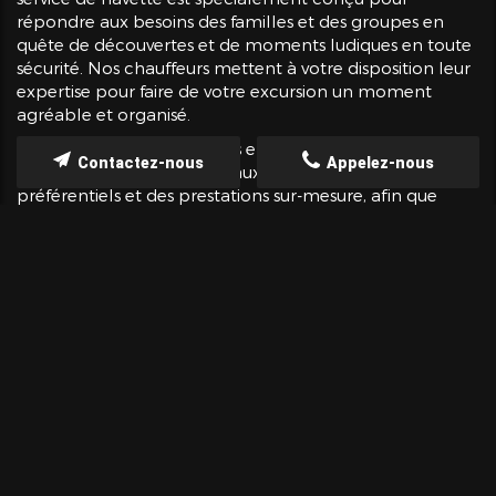
répondre aux besoins des familles et des groupes en
quête de découvertes et de moments ludiques en toute
sécurité. Nos chauffeurs mettent à votre disposition leur
expertise pour faire de votre excursion un moment
agréable et organisé.
Par ailleurs, nous travaillons en étroite collaboration
Contactez-nous
Appelez-nous
avec divers partenaires locaux pour vous offrir des tarifs
préférentiels et des prestations sur-mesure, afin que
votre expérience de sortie ou de loisir soit à la hauteur
de vos attentes. Chaque course pour un transfert
touristique est réalisée dans le respect des horaires et
avec une attention particulière aux détails pratiques,
qu'il s'agisse de la gestion des bagages ou de la
coordination avec votre itinéraire de visite.
Enfin, nous restons à l'écoute de vos suggestions pour
enrichir et diversifier nos services. Si vous avez des
demandes spécifiques concernant des lieux à desservir
ou des prestations additionnelles, notre équipe est
toujours disponible pour étudier toute proposition
susceptible de rendre votre voyage encore plus