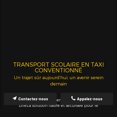
TRANSPORT SCOLAIRE EN TAXI
CONVENTIONNÉ
Un trajet sûr aujourd’hui, un avenir serein
demain
Contactez-nous
Appelez-nous
🚖 Transport Scolaire en Taxi Conventionné à
LilleLa solution fiable et sécurisée pour le
transport de votre enfant🎯 “Un trajet sûr
aujourd’hui, un avenir serein demain.