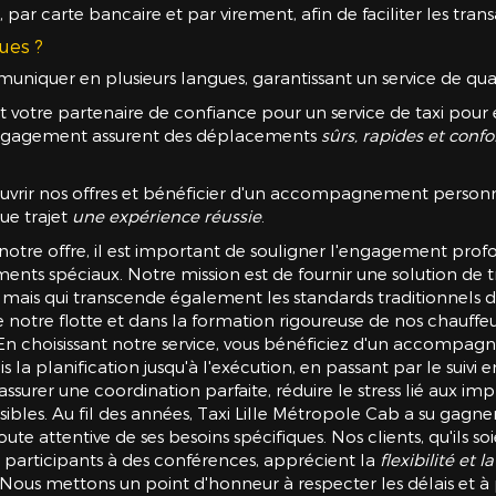
r carte bancaire et par virement, afin de faciliter les trans
gues ?
niquer en plusieurs langues, garantissant un service de qual
st votre partenaire de confiance pour un service de taxi pou
e engagement assurent des déplacements
sûrs, rapides et confo
uvrir nos offres et bénéficier d'un accompagnement personn
ue trajet
une expérience réussie
.
 notre offre, il est important de souligner l'engagement pro
ements spéciaux. Notre mission est de fournir une solution d
s, mais qui transcende également les standards traditionnels d
otre flotte et dans la formation rigoureuse de nos chauffeur
 En choisissant notre service, vous bénéficiez d'un accomp
s la planification jusqu'à l'exécution, en passant par le sui
urer une coordination parfaite, réduire le stress lié aux imp
ibles. Au fil des années, Taxi Lille Métropole Cab a su gagne
ute attentive de ses besoins spécifiques. Nos clients, qu'ils s
participants à des conférences, apprécient la
flexibilité et l
. Nous mettons un point d'honneur à respecter les délais et à